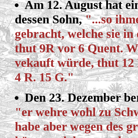
Am 12. August hat e
dessen Sohn,
"...so ih
gebracht, welche sie i
thut 9R vor 6 Quent. W
vekauft würde, thut 12
4 R. 15 G."
Den 23. Dezember ber
"er wehre wohl zu Sc
habe aber wegen des g