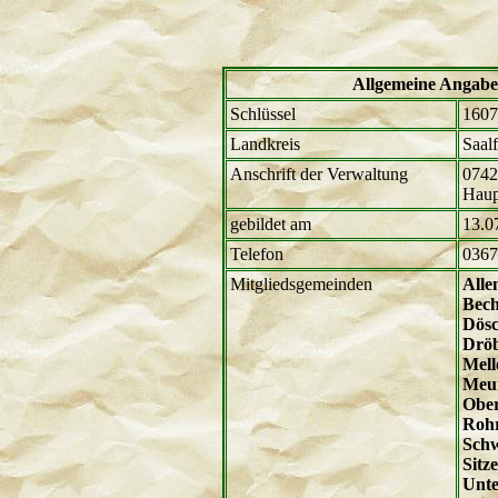
Allgemeine Angab
Schlüssel
1607
Landkreis
Saal
Anschrift der Verwaltung
0742
Haup
gebildet am
13.0
Telefon
0367
Mitgliedsgemeinden
Alle
Bech
Dösc
Drö
Mell
Meu
Obe
Roh
Sch
Sitz
Unt