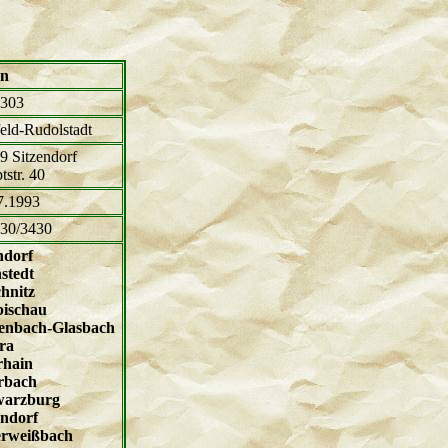
en
303
feld-Rudolstadt
9 Sitzendorf
tstr. 40
7.1993
30/3430
ndorf
stedt
hnitz
bischau
enbach-Glasbach
ra
rhain
rbach
warzburg
endorf
erweißbach